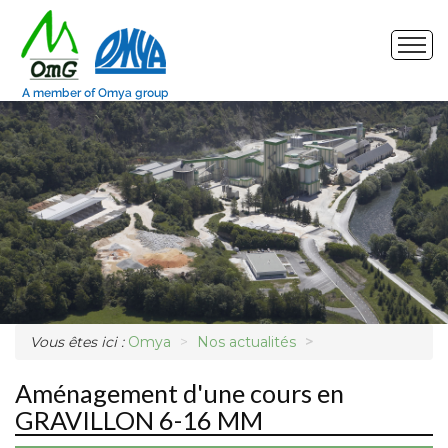
Site de production
Nos produits
Marchés
Photos
Demande d'échantillon
Vous êtes ici :
Omya
Nos actualités
Aménagement d'une cours en
GRAVILLON 6-16 MM