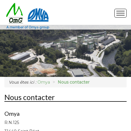
Site de production
Nos produits
Marchés
Vous êtes ici :
Omya
Nous contacter
Photos
Nous contacter
Demande d'échantillon
Omya
R.N.125