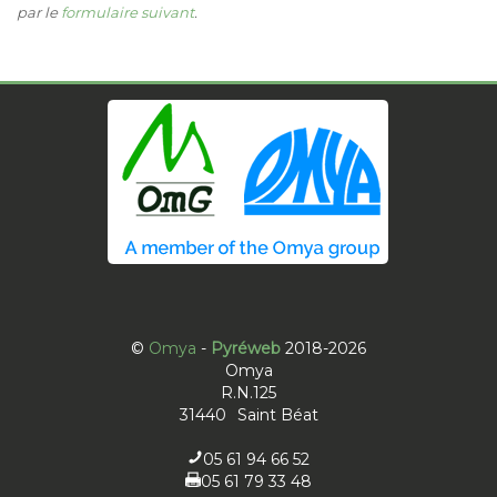
par le
formulaire suivant
.
©
Omya
-
Pyréweb
2018-2026
Omya
R.N.125
31440
Saint Béat
05 61 94 66 52
05 61 79 33 48