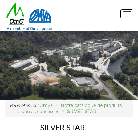
Site de production
Nos produits
Marchés
Photos
Demande d'échantillon
Vous êtes ici :
Omya
Notre catalogue de produits
Granulés concassés
SILVER STAR
SILVER STAR