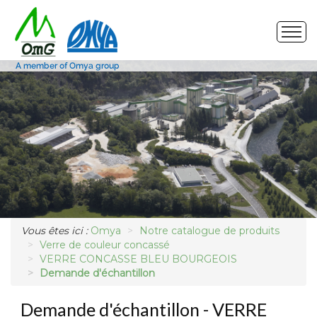
Site de production
Nos produits
Marchés
Photos
Vous êtes ici :
Omya
Notre catalogue de produits
Demande d'échantillon
Verre de couleur concassé
VERRE CONCASSE BLEU BOURGEOIS
Demande d'échantillon
Demande d'échantillon - VERRE