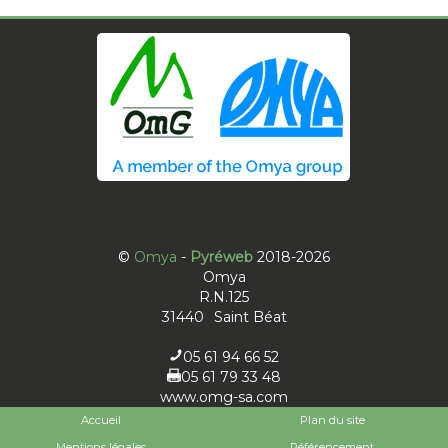
©
Omya
-
Pyréweb
2018-2026
Omya
R.N.125
31440
Saint Béat
05 61 94 66 52
05 61 79 33 48
www.omg-sa.com
Accueil
Plan du site
Mentions légales
Référencement