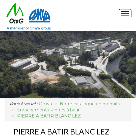
Site de production
Nos produits
Marchés
Photos
Demande d'échantillon
Vous êtes ici :
Omya
Notre catalogue de produits
Enrochements-Pierres à batir
PIERRE A BATIR BLANC LEZ
PIERRE A BATIR BLANC LEZ