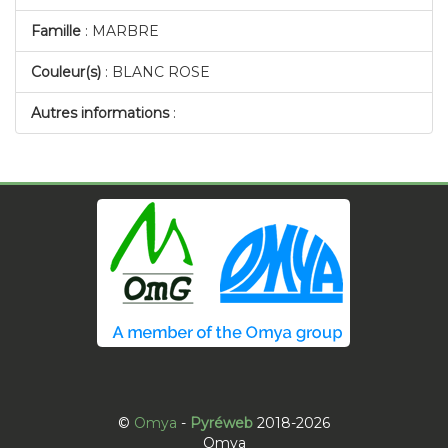
Famille
: MARBRE
Couleur(s)
: BLANC ROSE
Autres informations
:
©
Omya
-
Pyréweb
2018-2026
Omya