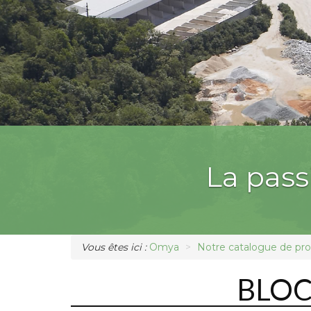
La pas
Vous êtes ici :
Omya
Notre catalogue de pro
BLOC