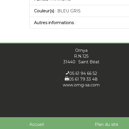
Couleur(s)
: BLEU GRIS
Autres informations
:
Omya
R.N.125
31440
Saint Béat
05 61 94 66 52
05 61 79 33 48
www.omg-sa.com
Accueil
Plan du site