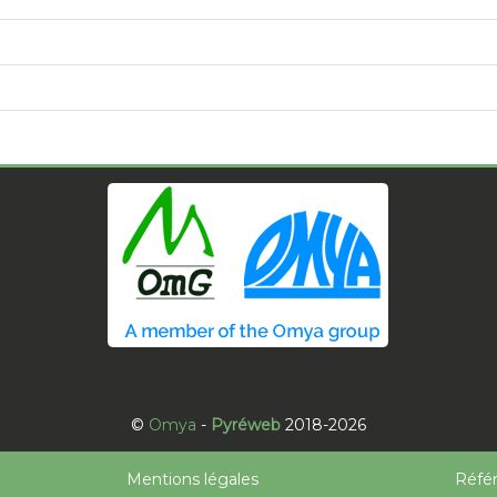
©
Omya
-
Pyréweb
2018-2026
Mentions légales
Réfé