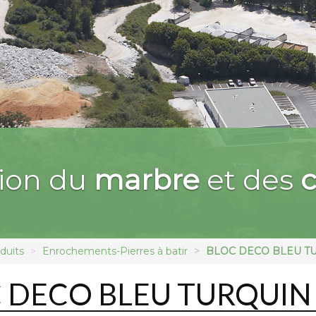
sion du
marbre
et des
c
duits
Enrochements-Pierres à batir
BLOC DECO BLEU T
 DECO BLEU TURQUIN