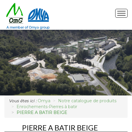
Site de production
Nos produits
Marchés
Photos
Demande d'échantillon
Vous êtes ici :
Omya
Notre catalogue de produits
Enrochements-Pierres à batir
PIERRE A BATIR BEIGE
PIERRE A BATIR BEIGE