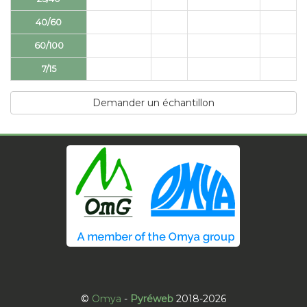
40/60
60/100
7/15
Demander un échantillon
©
Omya
-
Pyréweb
2018-2026