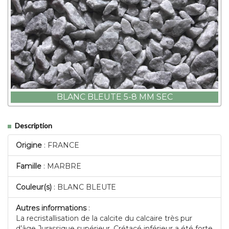
BLANC BLEUTE 5-8 MM SEC
Description
Origine
: FRANCE
Famille
: MARBRE
Couleur(s)
: BLANC BLEUTE
Autres informations
:
La recristallisation de la calcite du calcaire très pur
d’âge Jurassique supérieur, Crétacé inférieur a été forte