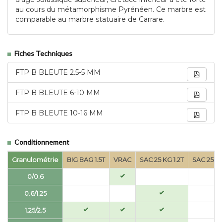
au cours du métamorphisme Pyrénéen. Ce marbre est
comparable au marbre statuaire de Carrare.
Fiches Techniques
FTP B BLEUTE 2.5-5 MM
FTP B BLEUTE 6-10 MM
FTP B BLEUTE 10-16 MM
Conditionnement
Granulométrie
BIG BAG 1.5T
VRAC
SAC 25 KG 1.2T
SAC 25 KG
0/0.6
0.6/1.25
1.25/2.5