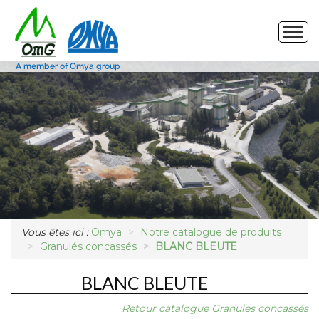
Site de production
Nos produits
Marchés
Photos
Vous êtes ici :
Omya
Notre catalogue de produits
Demande d'échantillon
Granulés concassés
BLANC BLEUTE
BLANC BLEUTE
Retour catalogue Granulés concassés