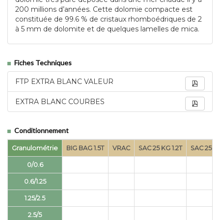
200 millions d’années. Cette dolomie compacte est
constituée de 99.6 % de cristaux rhomboédriques de 2
à 5 mm de dolomite et de quelques lamelles de mica.
Fiches Techniques
FTP EXTRA BLANC VALEUR
EXTRA BLANC COURBES
Conditionnement
Granulométrie
BIG BAG 1.5T
VRAC
SAC 25 KG 1.2T
SAC 25 KG
0/0.6
0.6/1.25
1.25/2.5
2.5/5