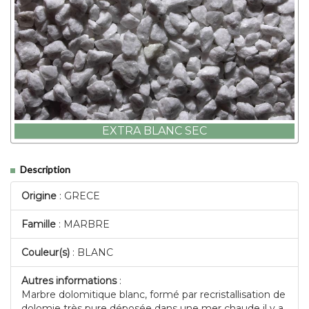
EXTRA BLANC SEC
Description
Origine
: GRECE
Famille
: MARBRE
Couleur(s)
: BLANC
Autres informations
:
Marbre dolomitique blanc, formé par recristallisation de
dolomie très pure déposée dans une mer chaude il y a