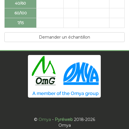
40/60
60/100
7/15
Demander un échantillon
©
Omya
-
Pyréweb
2018-2026
Omya