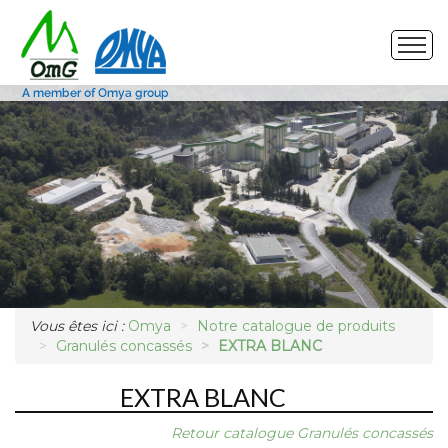
Site de production
Nos produits
Marchés
Photos
Vous êtes ici :
Omya
Notre catalogue de produits
Demande d'échantillon
Granulés concassés
EXTRA BLANC
EXTRA BLANC
Retour catalogue Granulés concassés