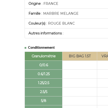
Origine
: FRANCE
Famille
: MARBRE MELANGE
Couleur(s)
: ROUGE BLANC
Autres informations
:
Conditionnement
Granulométrie
BIG BAG 1.5T
VR
0/0.6
0.6/1.25
1.25/2.5
2.5/5
5/8