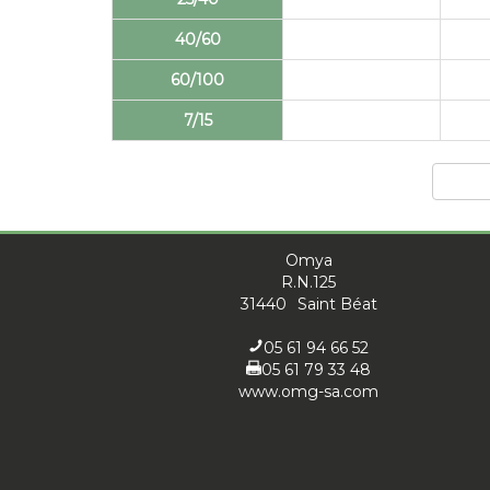
40/60
60/100
7/15
Omya
R.N.125
31440
Saint Béat
05 61 94 66 52
05 61 79 33 48
www.omg-sa.com