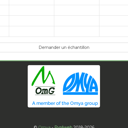
Demander un échantillon
©
Omya
-
Pyréweb
2018-2026