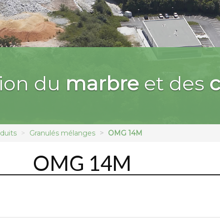
sion du
marbre
et des
c
duits
Granulés mélanges
OMG 14M
OMG 14M