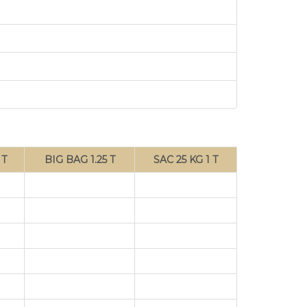
 T
BIG BAG 1.25 T
SAC 25 KG 1 T