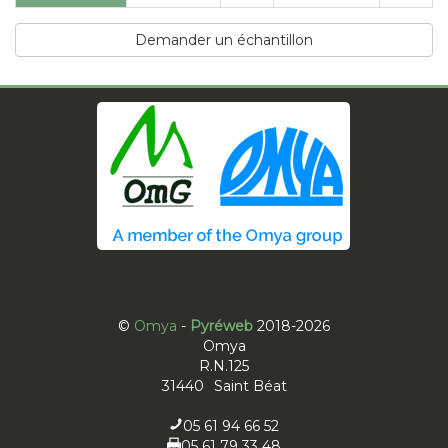
Demander un échantillon
©
Omya
-
Pyréweb
2018-2026
Omya
R.N.125
31440
Saint Béat
05 61 94 66 52
05 61 79 33 48