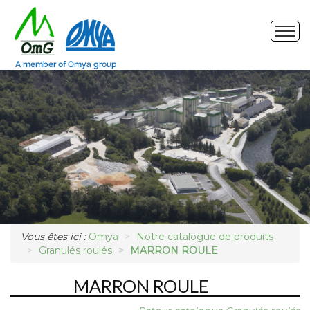
Site de production
Nos produits
Marchés
Photos
Demande d'échantillon
Vous êtes ici :
Omya
Notre catalogue de produits
Granulés roulés
MARRON ROULE
MARRON ROULE