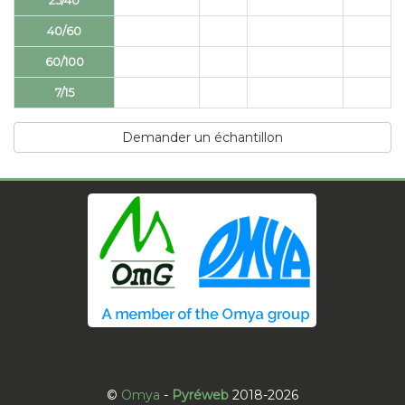
25/40
40/60
60/100
7/15
Demander un échantillon
©
Omya
-
Pyréweb
2018-2026