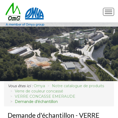
Site de production
Nos produits
Marchés
Photos
Vous êtes ici :
Omya
Notre catalogue de produits
Demande d'échantillon
Verre de couleur concassé
VERRE CONCASSE EMERAUDE
Demande d'échantillon
Demande d'échantillon - VERRE