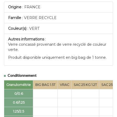
Origine
: FRANCE
Famille
: VERRE RECYCLE
Couleur(s)
: VERT
Autres informations
:
Verre concassé provenant de verre recyclé de couleur
verte.
Produit disponible uniquement en big bag de 1 tonne.
Conditionnement
Granulométrie
BIG BAG 1.5T
VRAC
SAC 25 KG 1.2T
SAC 25 KG
0/0.6
0.6/1.25
1.25/2.5